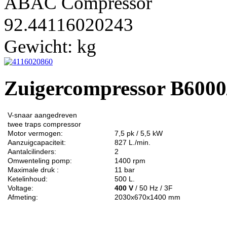
ABAC Compressor
92.44116020243
Gewicht:
kg
Zuigercompressor B6000
V-snaar aangedreven
twee traps
compressor
Motor vermogen:
7,5 pk / 5,5 kW
Aanzuigcapaciteit:
827 L./min.
Aantalcilinders:
2
Omwenteling pomp:
1400 rpm
Maximale druk :
11 bar
Ketelinhoud:
500 L.
Voltage:
400 V
/ 50 Hz / 3F
Afmeting:
2030x670x1400 mm