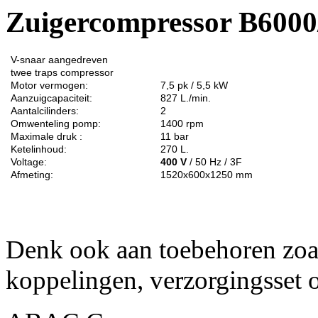
Zuigercompressor B6000
V-snaar aangedreven
twee traps
compressor
Motor vermogen:
7,5 pk / 5,5 kW
Aanzuigcapaciteit:
827 L./min.
Aantalcilinders:
2
Omwenteling pomp:
1400 rpm
Maximale druk :
11 bar
Ketelinhoud:
270 L.
Voltage:
400 V
/ 50 Hz / 3F
Afmeting:
1520x600x1250 mm
Denk ook aan toebehoren zo
koppelingen, verzorgingsset 