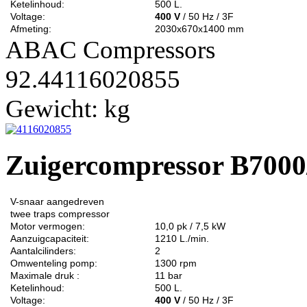
Ketelinhoud:
500 L.
Voltage:
400 V
/ 50 Hz / 3F
Afmeting:
2030x670x1400 mm
ABAC Compressors
92.44116020855
Gewicht:
kg
Zuigercompressor B700
V-snaar aangedreven
twee traps
compressor
Motor vermogen:
10,0 pk / 7,5 kW
Aanzuigcapaciteit:
1210 L./min.
Aantalcilinders:
2
Omwenteling pomp:
1300 rpm
Maximale druk :
11 bar
Ketelinhoud:
500 L.
Voltage:
400 V
/ 50 Hz / 3F