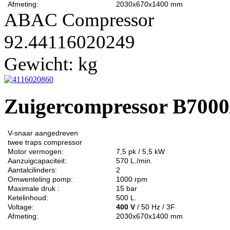
Afmeting:
2030x670x1400 mm
ABAC Compressor
92.44116020249
Gewicht:
kg
Zuigercompressor B7000
V-snaar aangedreven
twee traps
compressor
Motor vermogen:
7,5 pk / 5,5 kW
Aanzuigcapaciteit:
570 L./min.
Aantalcilinders:
2
Omwenteling pomp:
1000 rpm
Maximale druk :
15 bar
Ketelinhoud:
500 L.
Voltage:
400 V
/ 50 Hz / 3F
Afmeting:
2030x670x1400 mm