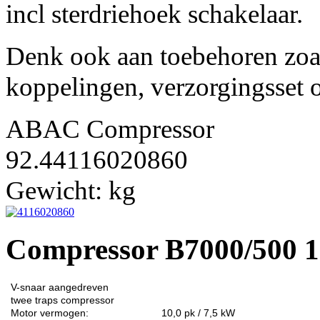
incl sterdriehoek schakelaar.
Denk ook aan toebehoren zo
koppelingen, verzorgingsset 
ABAC Compressor
92.44116020860
Gewicht:
kg
Compressor B7000/500 1
V-snaar aangedreven
twee traps
compressor
Motor vermogen:
10,0 pk / 7,5 kW