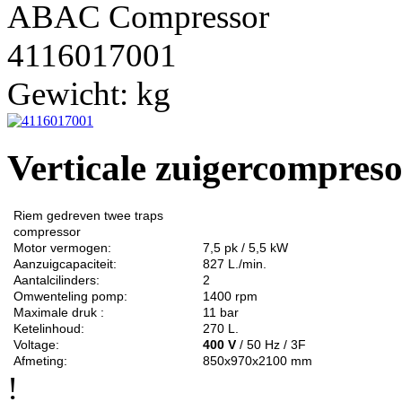
ABAC Compressor
4116017001
Gewicht:
kg
Verticale zuigercompres
Riem gedreven twee traps
compressor
Motor vermogen:
7,5 pk / 5,5 kW
Aanzuigcapaciteit:
827 L./min.
Aantalcilinders:
2
Omwenteling pomp:
1400 rpm
Maximale druk :
11 bar
Ketelinhoud:
270 L.
Voltage:
400 V
/ 50 Hz / 3F
Afmeting:
850x970x2100 mm
!