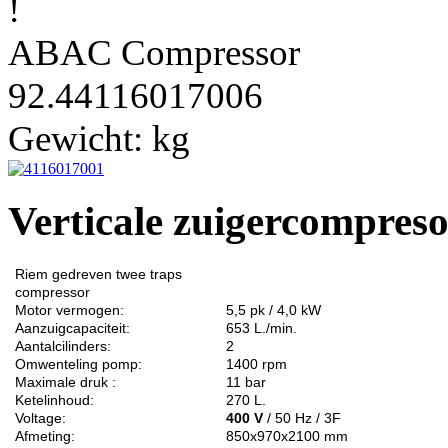
!
ABAC Compressor
92.44116017006
Gewicht:
kg
Verticale zuigercompres
Riem gedreven twee traps
compressor
Motor vermogen:
5,5 pk / 4,0 kW
Aanzuigcapaciteit:
653 L./min.
Aantalcilinders:
2
Omwenteling pomp:
1400 rpm
Maximale druk :
11 bar
Ketelinhoud:
270 L.
Voltage:
400 V
/ 50 Hz / 3F
Afmeting:
850x970x2100 mm