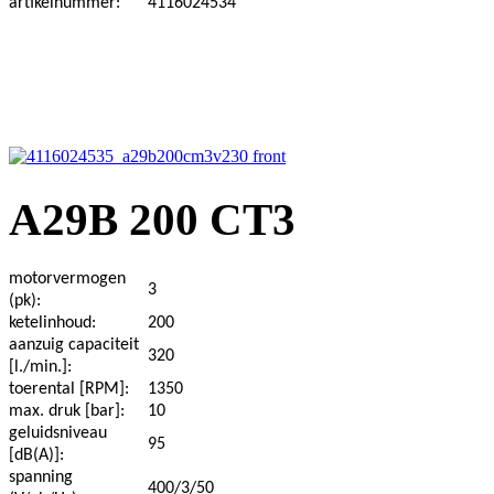
artikelnummer:
4116024534
A29B 200 CT3
motorvermogen
3
(pk):
ketelinhoud:
200
aanzuig capaciteit
320
[l./min.]:
toerental [RPM]:
1350
max. druk [bar]:
10
geluidsniveau
95
[dB(A)]:
spanning
400/3/50