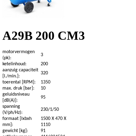
A29B 200 CM3
motorvermogen
3
(pk):
ketelinhoud:
200
aanzuig capaciteit
320
[l./min.]:
toerental [RPM]:
1350
max. druk [bar]:
10
geluidsniveau
95
[dB(A)]:
spanning
230/1/50
(V/ph/Hz):
formaat [lxbxh
1500 X 470 X
mm]:
1110
gewicht [kg]:
91