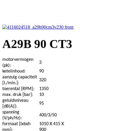
A29B 90 CT3
motorvermogen
3
(pk):
ketelinhoud:
90
aanzuig capaciteit
320
[l./min.]:
toerental [RPM]:
1350
max. druk [bar]:
10
geluidsniveau
95
[dB(A)]:
spanning
400/3/50
(V/ph/Hz):
formaat [lxbxh
1010 X 415 X
mm]:
900