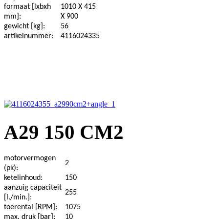
formaat [lxbxh
1010 X 415
mm]:
X 900
gewicht [kg]:
56
artikelnummer:
4116024335
A29 150 CM2
motorvermogen
2
(pk):
ketelinhoud:
150
aanzuig capaciteit
255
[l./min.]:
toerental [RPM]:
1075
max. druk [bar]:
10