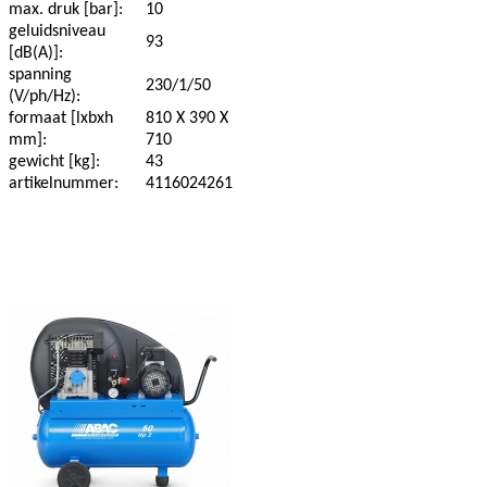
max. druk [bar]:
10
geluidsniveau
93
[dB(A)]:
spanning
230/1/50
(V/ph/Hz):
formaat [lxbxh
810 X 390 X
mm]:
710
gewicht [kg]:
43
artikelnummer:
4116024261