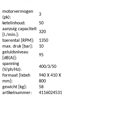
motorvermogen
3
(pk):
ketelinhoud:
50
aanzuig capaciteit
320
[l./min.]:
toerental [RPM]:
1350
max. druk [bar]:
10
geluidsniveau
95
[dB(A)]:
spanning
400/3/50
(V/ph/Hz):
formaat [lxbxh
940 X 410 X
mm]:
800
gewicht [kg]:
58
artikelnummer:
4116024531