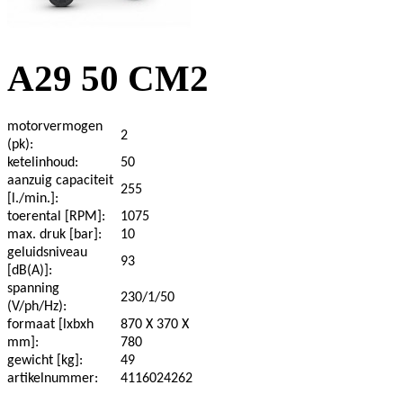
A29 50 CM2
motorvermogen
2
(pk):
ketelinhoud:
50
aanzuig capaciteit
255
[l./min.]:
toerental [RPM]:
1075
max. druk [bar]:
10
geluidsniveau
93
[dB(A)]:
spanning
230/1/50
(V/ph/Hz):
formaat [lxbxh
870 X 370 X
mm]:
780
gewicht [kg]:
49
artikelnummer:
4116024262