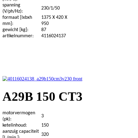
spanning
230/1/50
(V/ph/Hz):
formaat [lxbxh
1375 X 420 X
mm]:
950
gewicht [kg]:
87
artikelnummer:
4116024137
A29B 150 CT3
motorvermogen
3
(pk):
ketelinhoud:
150
aanzuig capaciteit
320
[l./min.]: