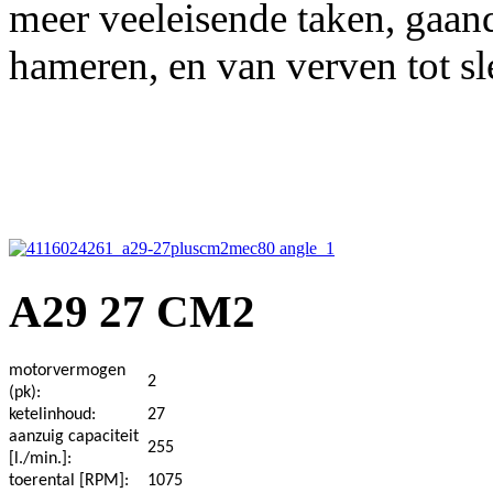
meer veeleisende taken, gaande
hameren, en van verven tot sl
A29 27 CM2
motorvermogen
2
(pk):
ketelinhoud:
27
aanzuig capaciteit
255
[l./min.]:
toerental [RPM]:
1075