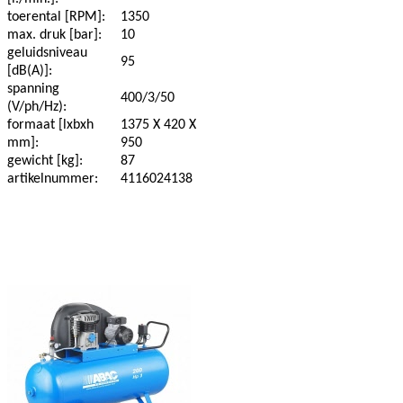
toerental [RPM]:
1350
max. druk [bar]:
10
geluidsniveau
95
[dB(A)]:
spanning
400/3/50
(V/ph/Hz):
formaat [lxbxh
1375 X 420 X
mm]:
950
gewicht [kg]:
87
artikelnummer:
4116024138