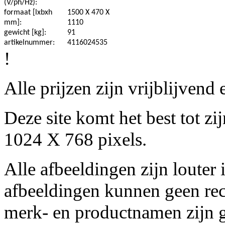
(V/ph/Hz):
formaat [lxbxh
1500 X 470 X
mm]:
1110
gewicht [kg]:
91
artikelnummer:
4116024535
!
Alle prijzen zijn vrijblijven
Deze site komt het best tot z
1024 X 768 pixels.
Alle afbeeldingen zijn louter 
afbeeldingen kunnen geen re
merk- en productnamen zijn g