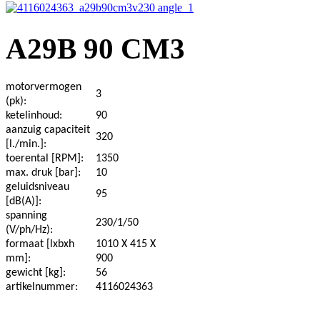
A29B 90 CM3
motorvermogen
3
(pk):
ketelinhoud:
90
aanzuig capaciteit
320
[l./min.]:
toerental [RPM]:
1350
max. druk [bar]:
10
geluidsniveau
95
[dB(A)]:
spanning
230/1/50
(V/ph/Hz):
formaat [lxbxh
1010 X 415 X
mm]:
900
gewicht [kg]:
56
artikelnummer:
4116024363