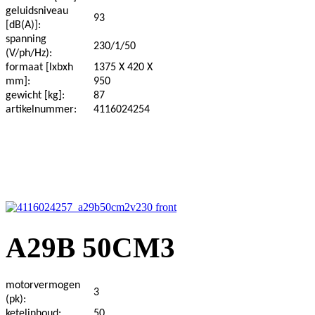
geluidsniveau
93
[dB(A)]:
spanning
230/1/50
(V/ph/Hz):
formaat [lxbxh
1375 X 420 X
mm]:
950
gewicht [kg]:
87
artikelnummer:
4116024254
A29B 50CM3
motorvermogen
3
(pk):
ketelinhoud:
50