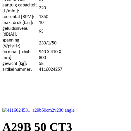
aanzuig capaciteit
320
[l./min.]:
toerental [RPM]:
1350
max. druk [bar]:
10
geluidsniveau
95
[dB(A)]:
spanning
230/1/50
(V/ph/Hz):
formaat [lxbxh
940 X 410 X
mm]:
800
gewicht [kg]:
58
artikelnummer:
4116024257
A29B 50 CT3