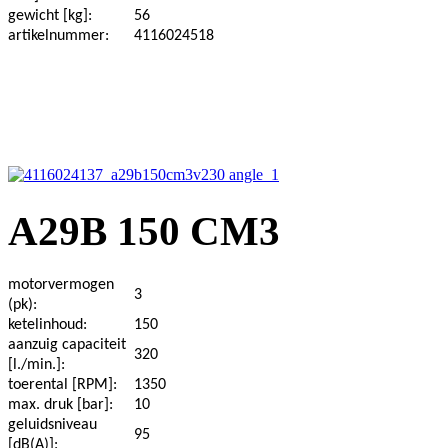
gewicht [kg]:
56
artikelnummer:
4116024518
A29B 150 CM3
motorvermogen
3
(pk):
ketelinhoud:
150
aanzuig capaciteit
320
[l./min.]:
toerental [RPM]:
1350
max. druk [bar]:
10
geluidsniveau
95
[dB(A)]: