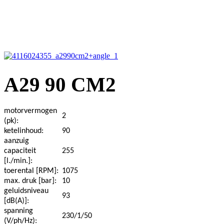
A29 90 CM2
motorvermogen
2
(pk):
ketelinhoud:
90
aanzuig
capaciteit
255
[l./min.]:
toerental [RPM]:
1075
max. druk [bar]:
10
geluidsniveau
93
[dB(A)]:
spanning
230/1/50
(V/ph/Hz):