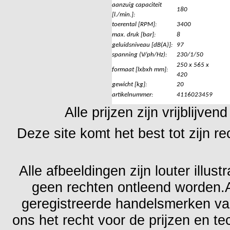
aanzuig capaciteit
180
[l./min.]:
toerental [RPM]:
3400
max. druk [bar]:
8
geluidsniveau [dB(A)]:
97
spanning (V/ph/Hz):
230/1/50
250 x 565 x
formaat [lxbxh mm]:
420
gewicht [kg]:
20
artikelnummer:
4116023459
Alle prijzen zijn vrijblijv
Deze site komt het best tot zijn 
Alle afbeeldingen zijn louter illu
geen rechten ontleend worden.
geregistreerde handelsmerken va
ons het recht voor de prijzen en t