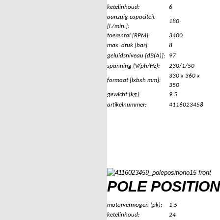
ketelinhoud:
6
aanzuig capaciteit
180
[l./min.]:
toerental [RPM]:
3400
max. druk [bar]:
8
geluidsniveau [dB(A)]:
97
spanning (V/ph/Hz):
230/1/50
330 x 360 x
formaat [lxbxh mm]:
350
gewicht [kg]:
9.5
artikelnummer:
4116023458
POLE POSITION
motorvermogen (pk):
1,5
ketelinhoud:
24