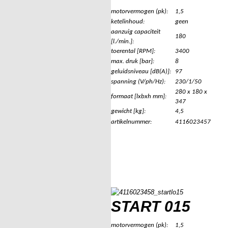
motorvermogen (pk):
1,5
ketelinhoud:
geen
aanzuig capaciteit
180
[l./min.]:
toerental [RPM]:
3400
max. druk [bar]:
8
geluidsniveau [dB(A)]:
97
spanning (V/ph/Hz):
230/1/50
280 x 180 x
formaat [lxbxh mm]:
347
gewicht [kg]:
4,5
artikelnummer:
4116023457
START 015
motorvermogen (pk):
1,5