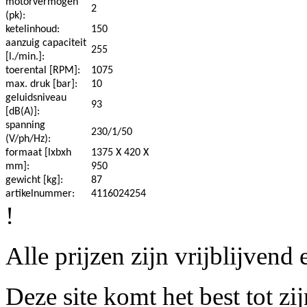
motorvermogen
2
(pk):
ketelinhoud:
150
aanzuig capaciteit
255
[l./min.]:
toerental [RPM]:
1075
max. druk [bar]:
10
geluidsniveau
93
[dB(A)]:
spanning
230/1/50
(V/ph/Hz):
formaat [lxbxh
1375 X 420 X
mm]:
950
gewicht [kg]:
87
artikelnummer:
4116024254
!
Alle prijzen zijn vrijblijven
Deze site komt het best tot z