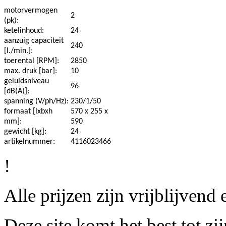
motorvermogen
2
(pk):
ketelinhoud:
24
aanzuig capaciteit
240
[l./min.]:
toerental [RPM]:
2850
max. druk [bar]:
10
geluidsniveau
96
[dB(A)]:
spanning (V/ph/Hz):
230/1/50
formaat [lxbxh
570 x 255 x
mm]:
590
gewicht [kg]:
24
artikelnummer:
4116023466
!
Alle prijzen zijn vrijblijven
Deze site komt het best tot z