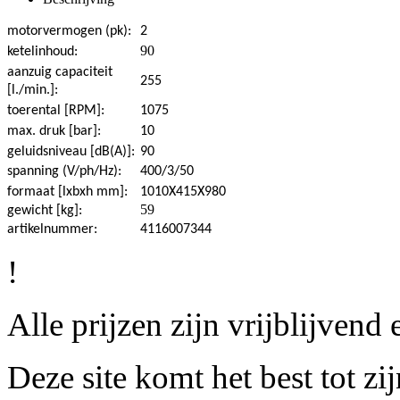
motorvermogen (pk):
2
90
ketelinhoud:
aanzuig capaciteit
255
[l./min.]:
toerental [RPM]:
1075
max. druk [bar]:
10
geluidsniveau [dB(A)]:
90
spanning (V/ph/Hz):
400/3/50
formaat [lxbxh mm]:
1010X415X980
59
gewicht [kg]:
artikelnummer:
4116007344
!
Alle prijzen zijn vrijblijven
Deze site komt het best tot z