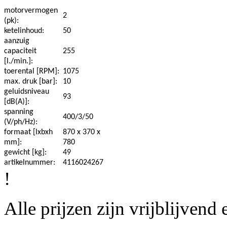
motorvermogen
2
(pk):
ketelinhoud:
50
aanzuig
capaciteit
255
[l./min.]:
toerental [RPM]:
1075
max. druk [bar]:
10
geluidsniveau
93
[dB(A)]:
spanning
400/3/50
(V/ph/Hz):
formaat [lxbxh
870 x 370 x
mm]:
780
gewicht [kg]:
49
artikelnummer:
4116024267
!
Alle prijzen zijn vrijblijven